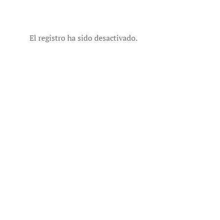
Ir al contenido principal
El registro ha sido desactivado.