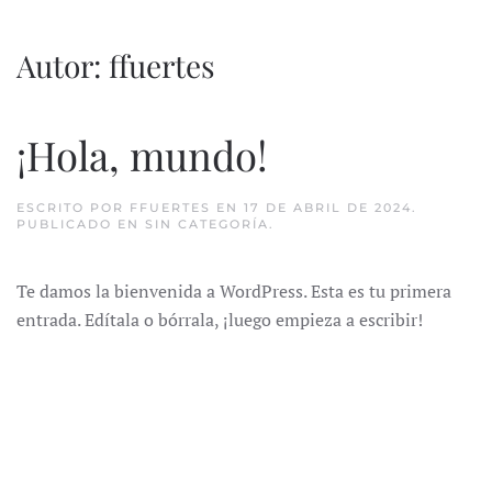
Ir al contenido principal
Autor:
ffuertes
¡Hola, mundo!
ESCRITO POR
FFUERTES
EN
17 DE ABRIL DE 2024
.
PUBLICADO EN
SIN CATEGORÍA
.
Te damos la bienvenida a WordPress. Esta es tu primera
entrada. Edítala o bórrala, ¡luego empieza a escribir!